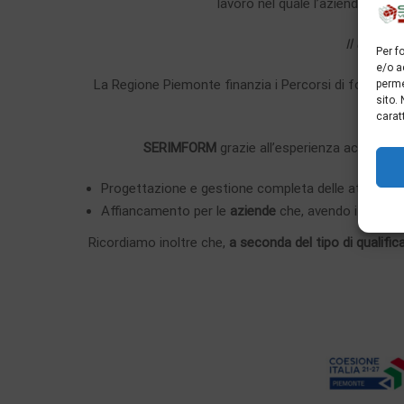
lavoro nel quale l’azienda si i
Il datore 
Per f
e/o a
La Regione Piemonte finanzia i Percorsi di formazio
perme
sito.
tut
carat
SERIMFORM
grazie all’esperienza acquisita 
Progettazione e gestione completa delle attività 
Affiancamento per le
aziende
che, avendo i necessa
Ricordiamo inoltre che,
a seconda del tipo di qualifi