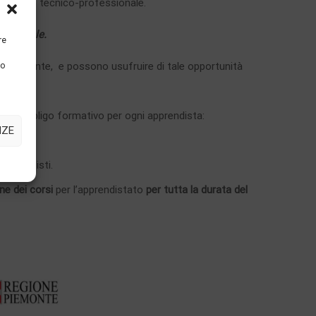
pratico e tecnico-professionale.
essionale.
re
onalizzante, e possono usufruire di tale opportunità
to
nte.
vere l’obbligo formativo per ogni apprendista:
NZE
apprendisti.
ne dei corsi
per l’apprendistato
per tutta la durata del