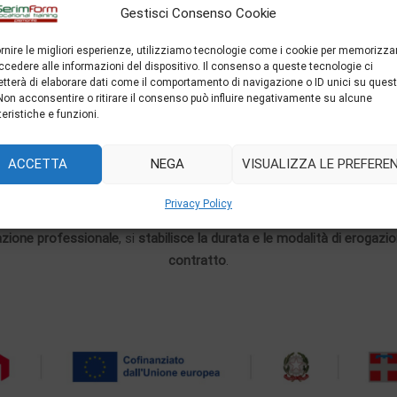
mpegna ad addestrare l’apprendista, attraverso fasi di insegnamento 
Gestisci Consenso Cookie
di lavoro, quindi,
deve garantire all’apprendista una formazione prof
ornire le migliori esperienze, utilizziamo tecnologie come i cookie per memorizza
ccedere alle informazioni del dispositivo. Il consenso a queste tecnologie ci
ne per Apprendisti assunti con contratto di apprendistato professi
tterà di elaborare dati come il comportamento di navigazione o ID unici su ques
 Non acconsentire o ritirare il consenso può influire negativamente su alcune
te le Aziende con sede legale o sede operativa nella Regione Piemo
teristiche e funzioni.
negli anni in questo settore, offre alle aziende 2 possibilità di assol
ACCETTA
NEGA
VISUALIZZA LE PREFERE
formative,
finanziate da Regione Piemonte
;
Privacy Policy
ri requisiti, vogliono
svolgere al proprio interno la formazione
degli 
cazione professionale
, si
stabilisce la durata e le modalità di erogazio
contratto
.