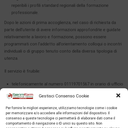
reperibili i profili standard regionali della formazione
professionale.
Dopo le azioni di prima accoglienza, nel caso di richiesta da
parte dell’utente di avere informazioni approfondite e guidate
relativamente a lavoro e formazione, possono essere
programmati con l’addetto all’orientamento colloqui o incontri
individuali o di gruppo tenuto conto della diversa tipologia di
utenza.
Il servizio è fruibile:
telefonicamente al numero 01119701567 in orario di ufficio
previo appuntamento per un colloquio informativo di
Gestisci Consenso Cookie
approfondimento, nei giorni di mercoledì e venerdì dalle
15:00 alle 17:00.
Per fornire le migliori esperienze, utilizziamo tecnologie come i cookie
per memorizzare e/o accedere alle informazioni del dispositivo. Il
Per prenotazioni:
consenso a queste tecnologie ci permetterà di elaborare dati come il
comportamento di navigazione o ID unici su questo sito. Non