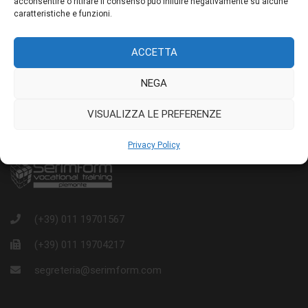
telefonicamente al numero 01119701567 in orario di ufficio
acconsentire o ritirare il consenso può influire negativamente su alcune
caratteristiche e funzioni.
tramite messaggio WhatsApp, indicando nome, cognome e
data appuntamento
tramite mail su orientamento@serimform.it
ACCETTA
NEGA
VISUALIZZA LE PREFERENZE
Privacy Policy
(+39) 011 19701567
(+39) 011 19704217
segreteria@serimform.com